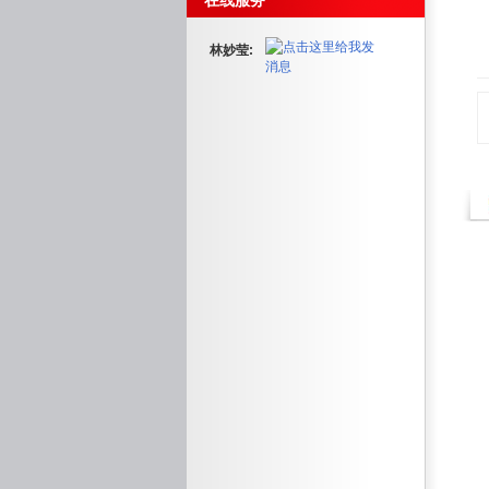
在线服务
林妙莹: