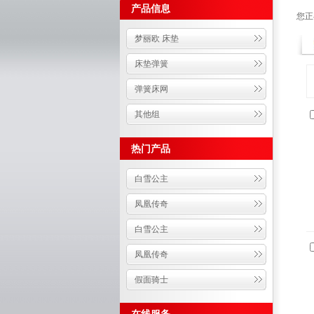
产品信息
您正
梦丽欧 床垫
床垫弹簧
弹簧床网
其他组
热门产品
白雪公主
凤凰传奇
白雪公主
凤凰传奇
假面骑士