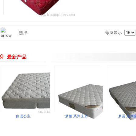
每页显示:
选择
最新产品
白雪公主
梦娇 系列床垫
梦露 系列