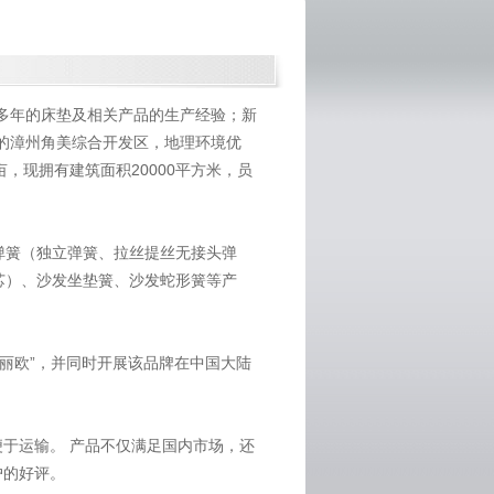
十多年的床垫及相关产品的生产经验；新
港的漳州角美综合开发区，地理环境优
，现拥有建筑面积20000平方米，员
弹簧（独立弹簧、拉丝提丝无接头弹
芯）、沙发坐垫簧、沙发蛇形簧等产
l 梦丽欧”，并同时开展该品牌在中国大陆
于运输。 产品不仅满足国内市场，还
户的好评。