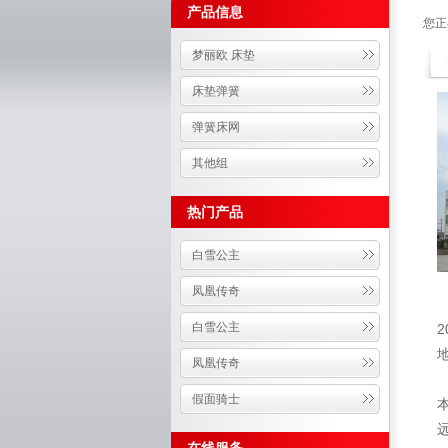
产品信息
您正
梦丽欧 床垫
床垫弹簧
弹簧床网
其他组
热门产品
白雪公主
凤凰传奇
白雪公主
凤凰传奇
假面骑士