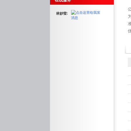
在线服务
林妙莹: