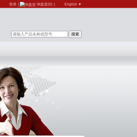
登录
|
询盘篮(0)
|
English ▼